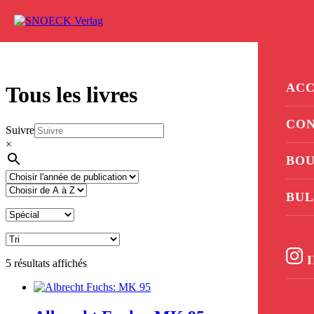
Aller au contenu
0
ACC
Tous les livres
CO
Suivre
×
BOU
BUL
I
5 résultats affichés