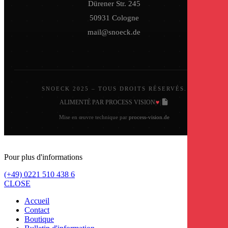
Dürener Str. 245
50931 Cologne
mail@snoeck.de
SNOECK 2025 – TOUS DROITS RÉSERVÉS.
♥
ALIMENTÉ PAR PROCESS VISION
|
|
Mise en œuvre technique par
process-vision.de
Pour plus d'informations
(+49) 0221 510 438 6
CLOSE
Accueil
Contact
Boutique