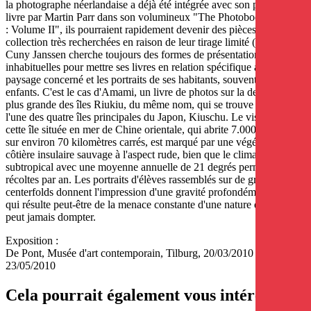
la photographe néerlandaise a déjà été intégrée avec son premier
livre par Martin Parr dans son volumineux "The Photobook History
: Volume II", ils pourraient rapidement devenir des pièces de
collection très recherchées en raison de leur tirage limité (1.000 ex.).
Cuny Janssen cherche toujours des formes de présentation
inhabituelles pour mettre ses livres en relation spécifique avec le
paysage concerné et les portraits de ses habitants, souvent des
enfants. C'est le cas d'Amami, un livre de photos sur la deuxième
plus grande des îles Riukiu, du même nom, qui se trouve devant
l'une des quatre îles principales du Japon, Kiuschu. Le visage de
cette île située en mer de Chine orientale, qui abrite 7.000 habitants
sur environ 70 kilomètres carrés, est marqué par une végétation
côtière insulaire sauvage à l'aspect rude, bien que le climat
subtropical avec une moyenne annuelle de 21 degrés permette deux
récoltes par an. Les portraits d'élèves rassemblés sur de grands
centerfolds donnent l'impression d'une gravité profondément ancrée,
qui résulte peut-être de la menace constante d'une nature que l'on ne
peut jamais dompter.
Exposition :
De Pont, Musée d'art contemporain, Tilburg, 20/03/2010 -
23/05/2010
Cela pourrait également vous intéresser