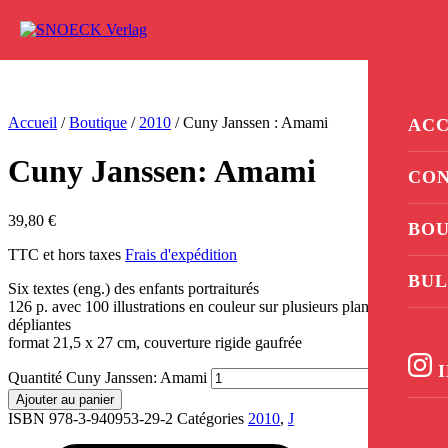
Aller au contenu
0
Accueil
/
Boutique
/
2010
/ Cuny Janssen : Amami
ACC
Cuny Janssen: Amami
CO
39,80
€
BOU
TTC et hors taxes
Frais d'expédition
BUL
Six textes (eng.) des enfants portraiturés
126 p. avec 100 illustrations en couleur sur plusieurs planches
dépliantes
format 21,5 x 27 cm, couverture rigide gaufrée
I
Quantité Cuny Janssen: Amami
Ajouter au panier
ISBN 978-3-940953-29-2
Catégories
2010
,
J