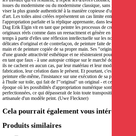
issues du modernisme ou du modernisme classique, sans pour autant
viser la plus grande authenticité à la manière copieuse d'un faussaire
d'art. Les toiles ainsi créées représentent un cas limite entre
l'appropriation parfaite et la réplique apprenante, dans lesquelles
Dag Erik Elgin vit en tant que peintre les processus de création des
originaux réels comme dans un reenactment et génère en même
temps à partir d'elles une réflexion intellectuelle sur les notions si
délicates d'original et de contrefaçon, de peinture faite de sa propre
main et de peinture copiée de sa propre main. Ses "originaux" sont
d'une grande attractivité esthétique et ne résisteraient pourtant pas -
en tant que faux - à une autopsie critique sur le marché de l'art, car
ils ne cachent en aucun cas, par leur matériau et leur mode de
fabrication, leur création dans le présent. Et pourtant, c'est la
peinture elle-même, l'insistance sur une exécution de sa propre main
à l'huile sur toile, qui fait de l'"original" un original - et ce à une
époque où les possibilités d'appropriation numérique sont
perfectionnées, ce qui dépasserait de loin toute transposition
artisanale d'un modèle peint. (Uwe Fleckner)
Cela pourrait également vous intéresser
Produits similaires