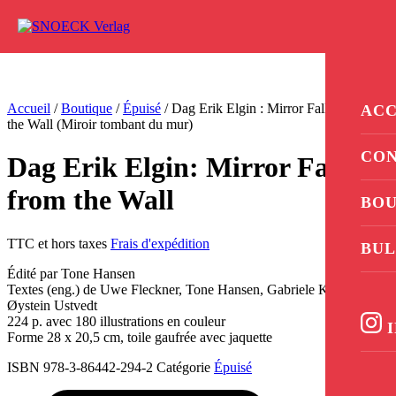
Aller au contenu
0
Accueil
/
Boutique
/
Épuisé
/ Dag Erik Elgin : Mirror Falling from
ACC
the Wall (Miroir tombant du mur)
CO
Dag Erik Elgin: Mirror Falling
from the Wall
BOU
TTC et hors taxes
Frais d'expédition
BUL
Édité par Tone Hansen
Textes (eng.) de Uwe Fleckner, Tone Hansen, Gabriele Knapstein,
Øystein Ustvedt
224 p. avec 180 illustrations en couleur
I
Forme 28 x 20,5 cm, toile gaufrée avec jaquette
ISBN 978-3-86442-294-2
Catégorie
Épuisé