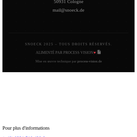
50931 Cologne
mail@snoeck.de
SNOECK 2025 – TOUS DROITS RÉSERVÉS.
♥
ALIMENTÉ PAR PROCESS VISION
|
|
Mise en œuvre technique par
process-vision.de
Pour plus d'informations