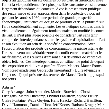
objets du quotidien ont été déclarés objets d'art, la distinction entre
l'art et la vie quotidienne n'est plus possible sans autre et est devenue
largement dépendante du contexte. Avec la présentation publique
des ready-made et leur appropriation dans le contexte du pop art
pendant les années 1960, une période de grande prospérité
économique, l'influence du design de produits et de la publicité sur
l'art a considérablement augmenté. Les esthétiques connues dans la
vie quotidienne ont également fondamentalement modifié le contenu
de l'art. Il n'est plus guère possible de considérer l'art sans tenir
compte des interdépendances entre le système d'exploitation de l'art
et son évolution au sein de la société de consommation. Avec
l'appropriation des produits de consommation, le microsystème de
l'art est devenu une véritable zone de conflit entre le matériel et le
matérialisme, et les œuvres d'art sont ainsi devenues de véritables
objets fétiches. Ces interdépendances constituent le point de départ
de l'exposition et du livre à paraître "Form Matters, Matter Forms.
Vom Readymade zum Gebrauchsgegenstand" (Du readymade à
l'objet usuel), qui présente des œuvres de Marcel Duchamp jusqu'à
nos jours.
Artistes* :
Cory Arcangel, John Armleder, Monica Bonvicini, Christa
Dichgans, Marcel Duchamp, Öyvind Fahlström, Sylvie Fleury,
Claire Fontaine, Wade Guyton, Hans Haacke, Richard Hamilton,
David Hammons, Damian Hirst, Jeff Koons, Barbara Kruger, Mark