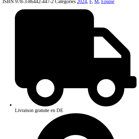
ISBN 978-3-86442-447-2
Catégories
2024
,
F
,
M
,
Épuisé
Livraison gratuite en DE