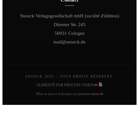
Snoeck Verlagsgesellschaft mbH (société d'édition)
Dürener Str. 245
50931 Cologne
mail@snoeck.de
SNOECK 2025 – TOUS DROITS RÉSERVÉS.
♥
ALIMENTÉ PAR PROCESS VISION
|
|
Mise en œuvre technique par
process-vision.de