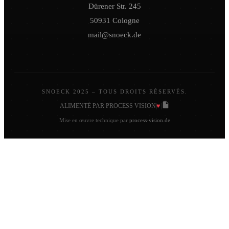
Dürener Str. 245
50931 Cologne
mail@snoeck.de
SNOECK 2025 – TOUS DROITS RÉSERVÉS.
♥
ALIMENTÉ PAR PROCESS VISION
|
|
Mise en œuvre technique par
process-vision.de