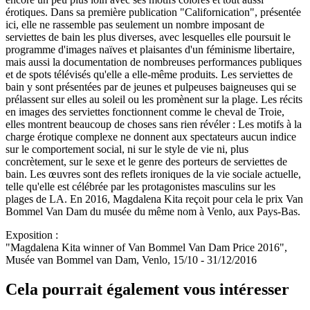
érotiques. Dans sa première publication "Californication", présentée
ici, elle ne rassemble pas seulement un nombre imposant de
serviettes de bain les plus diverses, avec lesquelles elle poursuit le
programme d'images naïves et plaisantes d'un féminisme libertaire,
mais aussi la documentation de nombreuses performances publiques
et de spots télévisés qu'elle a elle-même produits. Les serviettes de
bain y sont présentées par de jeunes et pulpeuses baigneuses qui se
prélassent sur elles au soleil ou les promènent sur la plage. Les récits
en images des serviettes fonctionnent comme le cheval de Troie,
elles montrent beaucoup de choses sans rien révéler : Les motifs à la
charge érotique complexe ne donnent aux spectateurs aucun indice
sur le comportement social, ni sur le style de vie ni, plus
concrètement, sur le sexe et le genre des porteurs de serviettes de
bain. Les œuvres sont des reflets ironiques de la vie sociale actuelle,
telle qu'elle est célébrée par les protagonistes masculins sur les
plages de LA. En 2016, Magdalena Kita reçoit pour cela le prix Van
Bommel Van Dam du musée du même nom à Venlo, aux Pays-Bas.
Exposition :
"Magdalena Kita winner of Van Bommel Van Dam Price 2016",
Musée van Bommel van Dam, Venlo, 15/10 - 31/12/2016
Cela pourrait également vous intéresser