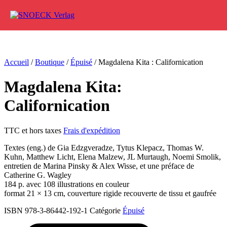
Aller au contenu
Accueil
/
Boutique
/
Épuisé
/ Magdalena Kita : Californication
Magdalena Kita:
Californication
TTC et hors taxes
Frais d'expédition
Textes (eng.) de Gia Edzgveradze, Tytus Klepacz, Thomas W.
Kuhn, Matthew Licht, Elena Malzew, JL Murtaugh, Noemi Smolik,
entretien de Marina Pinsky & Alex Wisse, et une préface de
Catherine G. Wagley
184 p. avec 108 illustrations en couleur
format 21 × 13 cm, couverture rigide recouverte de tissu et gaufrée
ISBN 978-3-86442-192-1
Catégorie
Épuisé