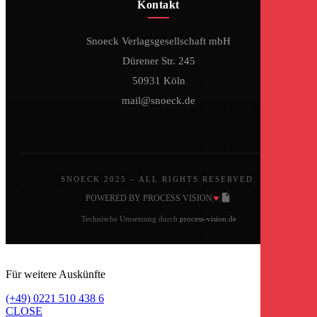
Kontakt
Snoeck Verlagsgesellschaft mbH
Dürener Str. 245
50931 Köln
mail@snoeck.de
SNOECK 2025 – ALL RIGHTS RESERVED.
♥
POWERED BY PROCESS VISION
|
|
Technische Umsetzung durch
process-vision.de
Für weitere Auskünfte
(+49) 0221 510 438 6
CLOSE