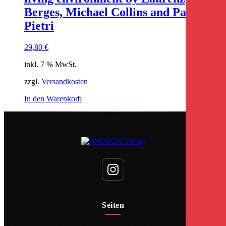
Berges, Michael Collins and Paola De
Pietri
29,80
€
inkl. 7 % MwSt.
zzgl.
Versandkosten
In den Warenkorb
Seiten