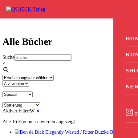
Zum Inhalt springen
0
HO
Alle Bücher
KO
Suche
×
SHO
NE
Aktiver Filter:
W
✕
I
Alle 16 Ergebnisse werden angezeigt