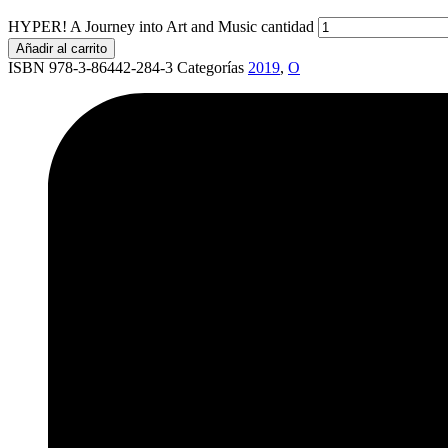
HYPER! A Journey into Art and Music cantidad
Añadir al carrito
ISBN 978-3-86442-284-3
Categorías
2019
,
O