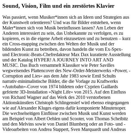
Sound, Vision, Film und ein zerstörtes Klavier
Was ­passiert, wenn Musiker*innen sich an Ideen und Strategien aus
der Kunstwelt orientieren? Und was für Bilder entstehen, wenn
Maler*innen sich von Musik beeinflussen lassen? Am Leben der
Anderen interessiert zu sein, das Unbekannte zu verfolgen, es zu
kopieren, es in die eigene Arbeit einzusetzen und zu benutzen – kurz
ein Cross-mapping zwischen den Welten der Musik und der
bildenden Kunst zu betreiben, davon handeln die vom Ex-Spex-
und Electronic-Beats-Chefredakteur Max Dax kuratierte Ausstellung
und der Katalog HYPER! A JOURNEY INTO ART AND
MUSIC. Das Buch versammelt Klassiker wie Peter Savilles
wegweisendes Plattencover des New-Order-Meisterwerks »Power, ­
Corruption and Lies« aus dem Jahr 1983 sowie Emil Schults
narrativ-minimalistische Bilder, die die Vorlage zu Kraftwerks
»Autobahn«-Cover von 1974 bildeten oder Cyprien Gaillards
gefeierte 3D-Installation »Night Life« von 2015. Auf den Einfluss
von Richard Wagner auf das Werk des 2010 verstor­benen
Aktionskünstlers Christoph Schlingensief wird ebenso eingegangen
wie auf Alexander Kluges eigens dafür komponierte Minuten­oper.
Die ­wechselseitigen Einflüsse zwischen Musik und Kunst werden
am Beispiel von Albert Oehlen und Scooter, von Thomas Scheibitz
und den ­Melvins sowie von Daniel Blumberg oder an Foto­- und ­
Videoarbeiten von Andrea Stappert, Sven Marquardt und Andreas