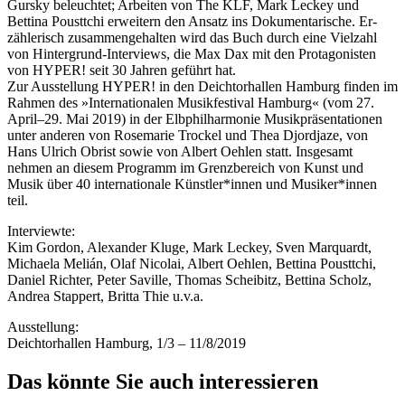
Gursky beleuchtet; ­Arbeiten von The KLF, Mark Leckey und
Bettina Pousttchi ­erweitern den Ansatz ins Dokumen­­ta­rische. Er­
zählerisch zusammengehalten wird das Buch durch eine Vielzahl
von Hintergrund-Interviews, die Max Dax mit den ­Protagonisten
von HYPER! seit 30 Jahren geführt hat.
Zur Ausstellung HYPER! in den Deichtorhallen Hamburg finden im
Rahmen des ­»Internationalen Musik­festival ­Hamburg« (vom 27.
April–29. Mai 2019) in der Elbphilhar­monie ­Musikpräsentationen
unter anderen von ­Rosemarie Trockel und Thea Djordjaze, von
Hans Ulrich Obrist sowie von Albert Oehlen statt. Insgesamt
nehmen an ­diesem Programm im Grenzbereich von Kunst und
Musik über 40 ­internationale Künstler*innen und Musiker*innen
teil.
Interviewte:
Kim Gordon, Alexander Kluge, Mark Leckey, Sven Marquardt,
Michaela Melián, Olaf Nicolai, Albert Oehlen, Bettina Pousttchi,
Daniel Richter, Peter Saville, Thomas Scheibitz, Bettina Scholz,
Andrea Stappert, Britta Thie u.v.a.
Ausstellung:
Deichtorhallen Hamburg, 1/3 – 11/8/2019
Das könnte Sie auch interessieren