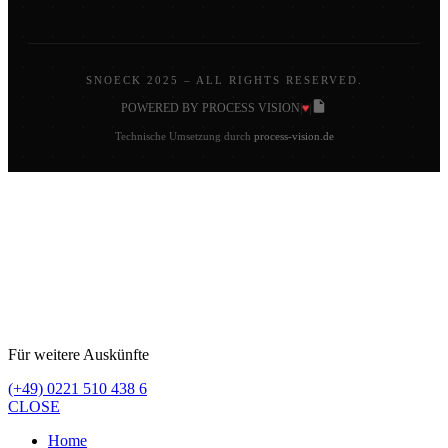
SNOECK 2025 – ALL RIGHTS RESERVED.
♥
POWERED BY PROCESS VISION
|
|
Technische Umsetzung durch
process-vision.de
Für weitere Auskünfte
(+49) 0221 510 438 6
CLOSE
Home