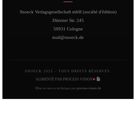
Snoeck Verlagsgesellschaft mbH (société d'édition)
Dürener Str. 245
50931 Cologne
mail@snoeck.de
SNOECK 2025 – TOUS DROITS RÉSERVÉS.
♥
ALIMENTÉ PAR PROCESS VISION
|
|
Mise en œuvre technique par
process-vision.de