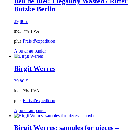
Ben de Biel: Elegantly Wasted / Ritter
Butzke Berlin
39,80
€
incl. 7% TVA
plus
Frais d'expédition
Ajouter au panier
Birgit Werres
29,80
€
incl. 7% TVA
plus
Frais d'expédition
Ajouter au panier
Birgit Werres: samples for pieces –