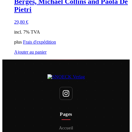
Berges, Michael Collins and Paola De
Pietri
29,80
€
incl. 7% TVA
plus
Frais d'expédition
Ajouter au panier
Pages
Accueil