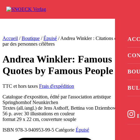
Aller au contenu
0
Accueil
/
Boutique
/
Épuisé
/ Andrea Winkler : Citations célèbres
ACC
par des personnes célèbres
CO
Andrea Winkler: Famous
Quotes by Famous People
BOU
TTC et hors taxes
Frais d'expédition
BUL
Catalogue d'exposition, édité par l'association artistique
Springhornhof Neunkirchen
Textes (all./angl.) de Jens Asthoff, Bettina von Dziembowski
56 p. avec 30 illustrations en couleur
I
format 29 x 22 cm, couverture souple
ISBN 978-3-940953-99-5
Catégorie
Épuisé