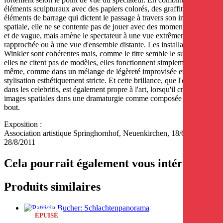
éléments sculpturaux avec des papiers colorés, des graffitis et des
éléments de barrage qui dictent le passage à travers son image
spatiale, elle ne se contente pas de jouer avec des moments de vide
et de vague, mais amène le spectateur à une vue extrêmement
rapprochée ou à une vue d'ensemble distante. Les installations de
Winkler sont cohérentes mais, comme le titre semble le suggérer,
elles ne citent pas de modèles, elles fonctionnent simplement, et sont
même, comme dans un mélange de légèreté improvisée et de
stylisation esthétiquement stricte. Et cette brillance, que l'on retrouve
dans les celebritis, est également propre à l'art, lorsqu'il crée des
images spatiales dans une dramaturgie comme composée de bout en
bout.
Exposition :
Association artistique Springhornhof, Neuenkirchen, 18/6 -
28/8/2011
Cela pourrait également vous intéresser
Produits similaires
ÉPUISÉ