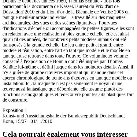
Depuis le début des années 1980, Thomas Schütte - trois fois
participant à la documenta de Kassel, lauréat du Prix d'art de
Düsseldorf 2010 et du Lion d'or de la Biennale de Venise 2005 en
tant que meilleur artiste individuel - a travaillé sur des maquettes
architecturales, des vues et des scènes figuratives. Pourvues
d'indications d'échelle ou accompagnées de petites figures, elles sont
en relation avec une réalisation à plus grande échelle, et c'est ainsi
qu'au fil des années, de nombreux petits modèles initiaux ont été
transposés à la grande échelle. Le jeu entre petit et grand, entre
modèle et réalisation, entre l'art en tant que modèle et le modèle en
tant qu'art se retrouve dans toute l'œuvre. Ce volumineux volume
consacré à l'exposition de Bonn a donc été inspiré par Thomas
Schütte lui-même et défini jusque dans les moindres détails. Ainsi, il
n'y a guère de groupe d'œuvres important qui manque dans cet
aperçu chronologique de trente ans d'œuvres en tant que modèle ou
installation. Ici, la maquette n'est pas seulement le noyau d'une
œuvre aussi fantastique que débordante, elle assume plutôt des
fonctions sismographiques et redécouvre pour les arts plastiques l'art
de construire.
Exposition :
Kunst- und Ausstellungshalle der Bundesrepublik Deutschland,
Bonn, 15/07 - 01/11/2010
Cela pourrait également vous intéresser