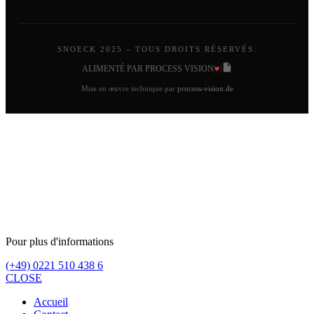
SNOECK 2025 – TOUS DROITS RÉSERVÉS.
♥
ALIMENTÉ PAR PROCESS VISION
|
|
Mise en œuvre technique par
process-vision.de
Pour plus d'informations
(+49) 0221 510 438 6
CLOSE
Accueil