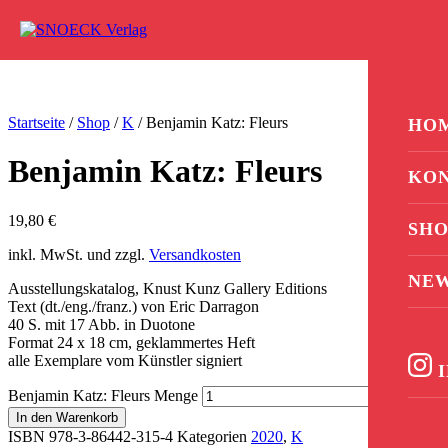
Zum Inhalt springen
0
Startseite
/
Shop
/
K
/ Benjamin Katz: Fleurs
HO
Benjamin Katz: Fleurs
KO
19,80
€
SHO
inkl. MwSt. und zzgl.
Versandkosten
NE
Ausstellungskatalog, Knust Kunz Gallery Editions
Text (dt./eng./franz.) von Eric Darragon
40 S. mit 17 Abb. in Duotone
Format 24 x 18 cm, geklammertes Heft
alle Exemplare vom Künstler signiert
I
Benjamin Katz: Fleurs Menge
In den Warenkorb
ISBN 978-3-86442-315-4
Kategorien
2020
,
K