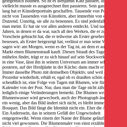
gelegentlich Blumen. So ist es Benjamin Katz passiert, und
vielleicht musste es ausgerechnet ihm passieren. Sein ganzes Leben
lang hat er Künstlerportraits geschaffen. Tausende von Portraits,
nicht von Tausenden von Künstlern, aber immerhin von einigen
Dutzend. Unnötig, sie alle zu benennen. Es sind jedenfalls mehr, als
man meint. Er hat sie vor allen anderen entdeckt. Und nach all den
Jahren, in denen er da war, nach all den Werken, die er zum
Vorschein gebracht hat, die er teilweise als Erster gesehen, als Erster
besessen, als Erster hergezeigt hat, verlässt er nun seine Wohnung,
sagen wir: am Morgen, wenn es der Tag ist, an dem er auf dem
Markt einen Blumenstrauß kauft. Diesen Strauß des Tages, den er
mühelos findet, trägt er zu sich hinauf auf sein Stockwerk, stellt ihn
in eine Vase, lässt ihn in seinem Universum am immer selben Platz
posieren, auf der Herdplatte in der Küche; dann macht er ein Photo.
Immer dasselbe Photo mit demselben Objektiv, und weil er diese
Prozedur wiederholt, erhält er, egal ob es draußen schön oder
scheußlich ist, eine Folge von Tagen mit Blumen, wie für einen
Kalender von der Post. Nur, dass man die Tage nicht zählt, sondern
lediglich einige Veränderungen bemerkt. Die Blumen wechseln, das
Blumenwasser wird gewechselt, auch der Photograph ändert sich
ein wenig, aber das Bild ändert sich nicht, es bleibt immer ein
Bouquet. Das Bild fängt die Identität nicht ein. Eher die Alterität.
Ein ­Anderssein, das in seinem Gefäß der Ungewissheit
entgegenwelkt. Wenn einem der Name der Blume geläufig ist, ist
nicht viel gewonnen. Die Blumen­maler von einst erzählten in ihren