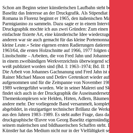
Schon am Beginn seiner künstlerischen Laufbahn steht bei Georg
Baselitz das Interesse an der Druckgrafik. Als Stipendiat in der Villa
Romana in Florenz beginnt er 1965, den italienischen Manieristen
Parmigianino zu sammeln. Dazu sagte er in einem Interview: »Die
Druckgraphik mochte ich aus zwei Gründen: Zum einen ist sie die
einfachste fixierte Art, eine künstlerische Idee wiederzugeben. Zum
anderen war sie auch gemacht für das kleine Portemonnaie, für
kleine Leute.« Seine eigenen ersten Radierungen datieren auf
1963/64, die ersten Holzschnitte auf 1966, 1977 folgten dann
Linolschnitte – Arbeiten, die von Fred Jahn und Johannes Gachnang
in einem zweibändigen Werkverzeichnis überwiegend schwarz-
weiß publiziert worden sind (Bd. I: 1963–1974; Bd. II: 1974–1982).
Die ­Arbeit von Johannes Gachnanung und Fred Jahn ist nun von
Rainer Michael Mason und Detlev Gretenkort wieder aufgenommen
aufgenommen und für die Zeitspanne von November 1982 bis Juli
1989 weitergeführt worden. Wie in seiner Malerei und Skulptur
findet sich auch in der Druckgraphik die Auseinandersetzung mit
Themenkomplexen wie Helden, Hirten, Adlern, Bäumen und vieles
andere mehr. Der vorliegende Band versammelt, komplett farbig
abgebildet, in einzigartiger technischer Brillanz die Werknummern
aus den Jahren 1983–1989. Es steht außer Frage, dass das
druckgraphische Œuvre von Georg Baselitz eigenständig neben
seinem malerischen und bildhauerischen Schaffen steht. Der
Künstler hat das Medium nicht nur in der Vielfältigkeit seiner