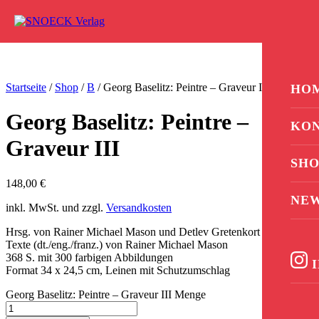
Zum Inhalt springen
0
Startseite
/
Shop
/
B
/ Georg Baselitz: Peintre – Graveur III
HO
Georg Baselitz: Peintre –
KO
Graveur III
SHO
148,00
€
NE
inkl. MwSt. und zzgl.
Versandkosten
Hrsg. von Rainer Michael Mason und Detlev Gretenkort
Texte (dt./eng./franz.) von Rainer Michael Mason
368 S. mit 300 farbigen Abbildungen
I
Format 34 x 24,5 cm, Leinen mit Schutzumschlag
Georg Baselitz: Peintre – Graveur III Menge