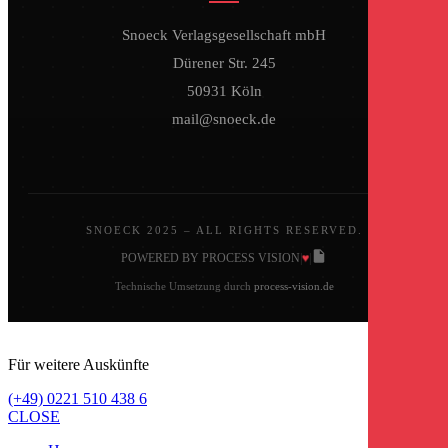
Snoeck Verlagsgesellschaft mbH
Dürener Str. 245
50931 Köln
mail@snoeck.de
SNOECK 2025 – ALL RIGHTS RESERVED.
♥
POWERED BY PROCESS VISION
|
|
Technische Umsetzung durch
process-vision.de
Für weitere Auskünfte
(+49) 0221 510 438 6
CLOSE