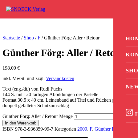
Zum Inhalt springen
0
Startseite
/
Shop
/
F
/ Günther Förg: Aller / Retour
HO
Günther Förg: Aller / Retour
KO
198,00
€
SHO
inkl. MwSt. und zzgl.
Versandkosten
NE
Text (eng./dt.) von Rudi Fuchs
144 S. mit 120 farbigen Abbildungen der Pastelle
Format 30,5 x 40 cm, Leinenband auf Titel und Rücken geprägt,
doppelt gefalteter Schutzumschlag
I
Günther Förg: Aller / Retour Menge
In den Warenkorb
ISBN 978-3-936859-99-7
Kategorien
2009
,
F
,
Günther Förg