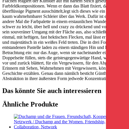
Flächen reagiert der Künstler auf mit hartem Strich gesetzte
Farbfeldkompositionen. Wenn er dann das Blatt fixiert, das
überflüssige Pigment ausschüttelt,legt sich dieses wie ein leichter,
kaum wahrnehmbarer Schleier über das Werk. Dafür ist ein ums
andere Mal die Farbpalette in einem erstaunlichen Wandel von
schwer zu leicht, über hell und crazy zu drückend und voll. So sieht
sein souveräner Umgang mit der Fläche aus, also schließt er sie
einmal, mit heftigen, fast hektischen Flecken, mal lässt er diese ruhig
und majestätisch in ein weißes Feld treten. Die in drei Formaten
entstandenen Pastelle laden zu einem ständigen Hin und Her in der
Betrachtung ein: nur das Auge, wenn sie nacheinander eine
Doppelseite füllen, stets die geistesgegenwärtige Hand, wenn diese
vor und zurück blättert, für ein Vergewissern, für den Abgleich von
Erinnern mit Sehen, Wahrnehmen mit Vergewissern, könnte ihre
Geschichte erzählen. Genau dann nämlich besticht Günther Förgs
Abstraktion in ihrer äußersten Form jedwede Konzentration.
Das könnte Sie auch interessieren
Ähnliche Produkte