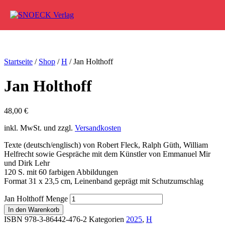
Zum Inhalt springen
Startseite
/
Shop
/
H
/ Jan Holthoff
Jan Holthoff
48,00
€
inkl. MwSt. und zzgl.
Versandkosten
Texte (deutsch/englisch) von Robert Fleck, Ralph Güth, William
Helfrecht sowie Gespräche mit dem Künstler von Emmanuel Mir
und Dirk Lehr
120 S. mit 60 farbigen Abbildungen
Format 31 x 23,5 cm, Leinenband geprägt mit Schutzumschlag
Jan Holthoff Menge
In den Warenkorb
ISBN 978-3-86442-476-2
Kategorien
2025
,
H