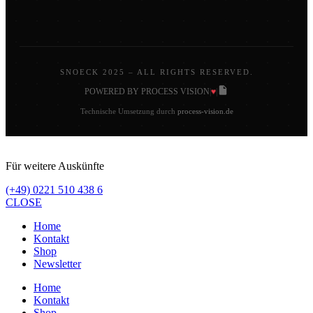
SNOECK 2025 – ALL RIGHTS RESERVED.
♥
POWERED BY PROCESS VISION
|
|
Technische Umsetzung durch
process-vision.de
Für weitere Auskünfte
(+49) 0221 510 438 6
CLOSE
Home
Kontakt
Shop
Newsletter
Home
Kontakt
Shop