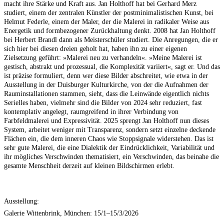
macht ihre Stärke und Kraft aus. Jan Holthoff hat bei Gerhard Merz
studiert, einem der zentralen Künstler der postminimalistischen Kunst, bei
Helmut Federle, einem der Maler, der die Malerei in radikaler Weise aus
Energetik und formbezogener Zurückhaltung denkt. 2008 hat Jan Holthoff
bei Herbert Brandl dann als Meisterschüler studiert. Die Anregungen, die er
sich hier bei diesen dreien geholt hat, haben ihn zu einer eigenen
Zielsetzung geführt: »Malerei neu zu verhandeln«. »Meine Malerei ist
gestisch, abstrakt und prozessual, die Komplexität variiert«, sagt er. Und das
ist präzise formuliert, denn wer diese Bilder abschreitet, wie etwa in der
Ausstellung in der Duisburger Kulturkirche, von der die Aufnahmen der
Rauminstallationen stammen, sieht, dass die Leinwände eigentlich nichts
Serielles haben, vielmehr sind die Bilder von 2024 sehr reduziert, fast
kontemplativ angelegt, raumgreifend in ihrer Verbindung von
Farbfeldmalerei und Expressivität. 2025 sprengt Jan Holthoff nun dieses
System, arbeitet weniger mit Transparenz, sondern setzt einzelne deckende
Flächen ein, die dem inneren Chaos wie Stoppsignale widerstehen. Das ist
sehr gute Malerei, die eine Dialektik der Eindrücklichkeit, Variabilität und
ihr mögliches Verschwinden thematisiert, ein Verschwinden, das beinahe die
gesamte Menschheit derzeit auf kleinen Bildschirmen erlebt.
Ausstellung:
Galerie Wittenbrink, München: 15/1–15/3/2026