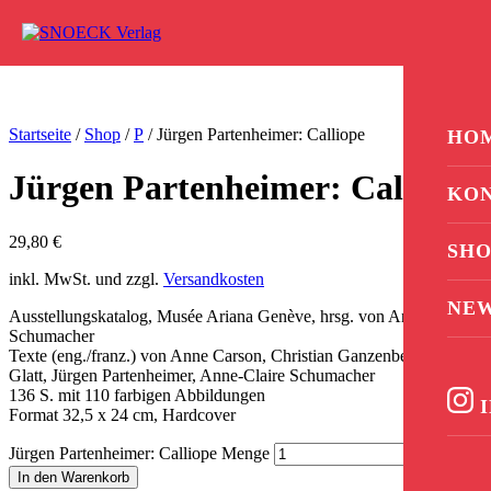
Zum Inhalt springen
0
Startseite
/
Shop
/
P
/ Jürgen Partenheimer: Calliope
HO
Jürgen Partenheimer: Calliope
KO
29,80
€
SHO
inkl. MwSt. und zzgl.
Versandkosten
NE
Ausstellungskatalog, Musée Ariana Genève, hrsg. von Anne-Claire
Schumacher
Texte (eng./franz.) von Anne Carson, Christian Ganzenberg, Bruno
Glatt, Jürgen Partenheimer, Anne-Claire Schumacher
136 S. mit 110 farbigen Abbildungen
I
Format 32,5 x 24 cm, Hardcover
Jürgen Partenheimer: Calliope Menge
In den Warenkorb