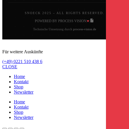
SNOECK 2025 – ALL RIGHTS RESERVED.
♥
POWERED BY PROCESS VISION
|
|
Technische Umsetzung durch
process-vision.de
Für weitere Auskünfte
(+49) 0221 510 438 6
CLOSE
Home
Kontakt
Shop
Newsletter
Home
Kontakt
Shop
Newsletter