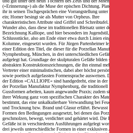
und gilt unter den neun Töchtern des Zeus und der Mnemosyne
(»Erinnerung«) als die Muse der epischen Dichtung. Platon räumt
ihr in seinen Tischgesprächen eine Vorrangstellung unter den Musen
ein; Homer besingt sie als Mutter von Orpheus. Ihre
charakteristischen Attribute sind Griffel und Schreibtafel. Kein
Wunder also, dass diese im traditionellen Bleisatz unter der
Bezeichnung Kalliope, und hier besonders im Jugendstil, gerne als
Schlussstücke, also am Ende einer etwa durch Linien eingefassten
Kolumne, eingesetzt wurden. Für Jürgen Partenheimer leihen sie
einer Edition den Titel, die dieser für die Porzellan Manufaktur
Nymphenburg, München, in drei unterschiedlichen Gefäßformen
aufgelegt hat. Grundlage der skulpturalen Gefäße bilden seine
abstrakten Konstruktionszeichnungen, die ihn einmal mehr als den
Vertreter einer minimalistischen, dabei aber höchst persönlichen
sowie poetisch aufgefassten Formensprache ausweisen. Die Gefäße
der Edition »CALLIOPE« sind handgedreht, eine in der Geschichte
der Porzellan Manufaktur Nymphenburg, die traditionell mit
Gussformen arbeiten, kaum angewandte Praxis; zudem sind sie in
ihrer Wirkung ganz vom spezifischen Charakter des Materials
bestimmt, das eine unkalkulierbare Verwandlung bei Feuchtigkeit
und Trocknung bzw. Brand und Glasur erfährt. Bewusst sind die
Formen den Bedingungen ausgesetzt, bei denen das Porzellan
geschmolzen, bewegt, verdichtet und gehärtet wird. Die Edition der
Gefäße ist in verschiedenen Ausführungen aufgelegt worden, wobei
drei jeweils unterschiedliche Formen in einer exklusiven Auflage