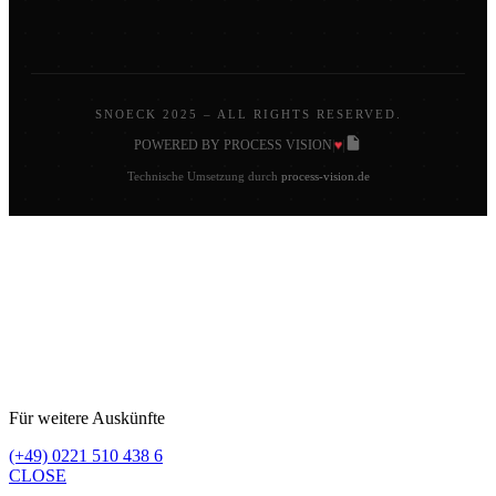
SNOECK 2025 – ALL RIGHTS RESERVED.
♥
POWERED BY PROCESS VISION
|
|
Technische Umsetzung durch
process-vision.de
Für weitere Auskünfte
(+49) 0221 510 438 6
CLOSE