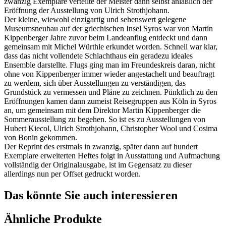
zwanzig Exemplare verteilte der Meister dann selbst anläßlich der
Eröffnung der Ausstellung von Ulrich Strothjohann.
Der kleine, wiewohl einzigartig und sehenswert gelegene
Museumsneubau auf der griechischen Insel Syros war von Martin
Kippenberger Jahre zuvor beim Landeanflug entdeckt und dann
gemeinsam mit Michel Würthle erkundet worden. Schnell war klar,
dass das nicht vollendete Schlachthaus ein geradezu ideales
Ensemble darstellte. Flugs ging man im Freundeskreis daran, nicht
ohne von Kippenberger immer wieder angestachelt und beauftragt
zu werdem, sich über Ausstellungen zu verständigen, das
Grundstück zu vermessen und Pläne zu zeichnen. Pünktlich zu den
Eröffnungen kamen dann zumeist Reisegruppen aus Köln in Syros
an, um gemeinsam mit dem Direktor Martin Kippenberger die
Sommerausstellung zu begehen. So ist es zu Ausstellungen von
Hubert Kiecol, Ulrich Strothjohann, Christopher Wool und Cosima
von Bonin gekommen.
Der Reprint des erstmals in zwanzig, später dann auf hundert
Exemplare erweiterten Heftes folgt in Ausstattung und Aufmachung
vollständig der Originalausgabe, ist im Gegensatz zu dieser
allerdings nun per Offset gedruckt worden.
Das könnte Sie auch interessieren
Ähnliche Produkte