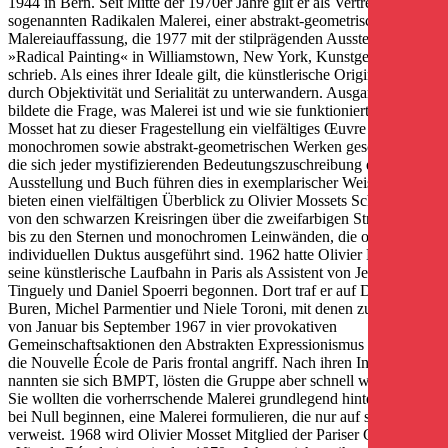
1944 in Bern. Seit Mitte der 1970er Jahre gilt er als Vertreter der
sogenannten Radikalen Malerei, einer abstrakt-geometrischen
Malereiauffassung, die 1977 mit der stilprägenden Ausstellung
»Radical Painting« in Williamstown, New York, Kunstgeschichte
schrieb. Als eines ihrer Ideale gilt, die künstlerische Originalität
durch Objektivität und ­Serialität zu unterwandern. Ausgangspunkt
bildete die Frage, was Malerei ist und wie sie funktioniert. Olivier
Mosset hat zu dieser Fragestellung ein viel­fältiges Œuvre an
monochromen sowie abstrakt-geometrischen Werken geschaffen,
die sich jeder mystifizierenden Bedeutungs­zuschreibung entziehen.
Ausstellung und Buch führen dies in exemplarischer Weise vor und
­bieten einen vielfältigen Überblick zu Olivier Mossets Schaffen –
von den schwarzen Kreisringen über die zweifarbigen Streifenbilder
bis zu den Sternen und monochromen Leinwänden, die ohne jeden
individuellen Duktus ausgeführt sind. 1962 hatte Olivier Mosset
seine künstlerische Laufbahn in Paris als Assistent von Jean
Tinguely und Daniel Spoerri begonnen. Dort traf er auf ­Daniel
Buren, Michel ­Parmentier und Niele Toroni, mit denen zusammen er
von Januar bis September 1967 in vier provokativen
Gemeinschaftsaktionen den Abstrakten Expressionismus und damit
die Nouvelle École de Paris frontal angriff. Nach ihren Initialen
nannten sie sich BMPT, lösten die Gruppe aber schnell wieder auf.
Sie wollten die vorherrschende Malerei grundlegend hinterfragen,
bei Null beginnen, eine Malerei for­mulieren, die nur auf sich selbst
verweist. 1968 wird Olivier Mosset Mitglied der Pariser Gruppe