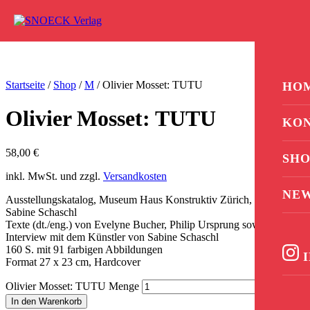
Zum Inhalt springen
0
Startseite
/
Shop
/
M
/ Olivier Mosset: TUTU
HO
Olivier Mosset: TUTU
KO
58,00
€
SHO
inkl. MwSt. und zzgl.
Versandkosten
NE
Ausstellungskatalog, Museum Haus Konstruktiv Zürich, hrsg. von
Sabine Schaschl
Texte (dt./eng.) von Evelyne Bucher, Philip Ursprung sowie ein
Interview mit dem Künstler von Sabine Schaschl
160 S. mit 91 farbigen Abbildungen
I
Format 27 x 23 cm, Hardcover
Olivier Mosset: TUTU Menge
In den Warenkorb