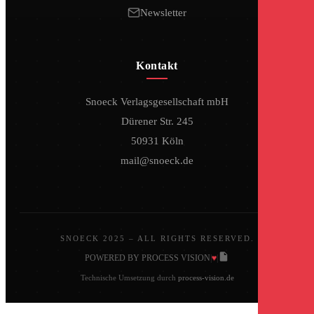
Newsletter
Kontakt
Snoeck Verlagsgesellschaft mbH
Dürener Str. 245
50931 Köln
mail@snoeck.de
SNOECK 2025 – ALL RIGHTS RESERVED.
♥
POWERED BY PROCESS VISION
|
|
Technische Umsetzung durch
process-vision.de