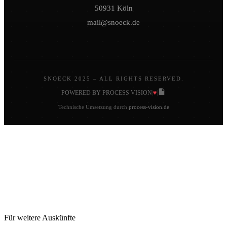
50931 Köln
mail@snoeck.de
SNOECK 2025 – ALL RIGHTS RESERVED.
♥
POWERED BY PROCESS VISION
|
|
Technische Umsetzung durch
process-vision.de
Für weitere Auskünfte