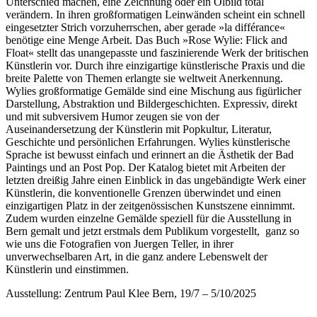
Unterschied machen, eine Zeichnung oder ein Ölbild total
verändern. In ihren großformatigen Leinwänden scheint ein schnell
eingesetzter Strich vorzuherrschen, aber gerade »la différance«
benötige eine Menge Arbeit. Das Buch »Rose Wylie: Flick and
Float« stellt das unangepasste und faszinierende Werk der britischen
Künstlerin vor. Durch ihre einzigartige künstlerische Praxis und die
breite Palette von Themen erlangte sie weltweit Anerkennung.
Wylies großformatige Gemälde sind eine Mischung aus figürlicher
Darstellung, Abstraktion und Bildergeschichten. Expressiv, direkt
und mit subversivem Humor zeugen sie von der
Auseinandersetzung der Künstlerin mit Popkultur, Literatur,
Geschichte und persönlichen Erfahrungen. Wylies künstlerische
Sprache ist bewusst einfach und erinnert an die Ästhetik der Bad
Paintings und an Post Pop. Der Katalog bietet mit Arbeiten der
letzten dreißig Jahre einen Einblick in das ungebändigte Werk einer
Künstlerin, die konventionelle Grenzen überwindet und einen
einzigartigen Platz in der zeitgenössischen Kunstszene einnimmt.
Zudem wurden einzelne Gemälde speziell für die Ausstellung in
Bern gemalt und jetzt erstmals dem Publikum vorgestellt, ganz so
wie uns die Fotografien von Juergen Teller, in ihrer
unverwechselbaren Art, in die ganz andere Lebenswelt der
Künstlerin und einstimmen.
Ausstellung: Zentrum Paul Klee Bern, 19/7 – 5/10/2025