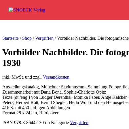
Zum Inhalt springen
Startseite
/
Shop
/
Vergriffen
/ Vorbilder Nachbilder. Die fotografisc
Vorbilder Nachbilder. Die foto
1930
inkl. MwSt. und zzgl.
Versandkosten
Ausstellungskatalog, Münchner Stadtmuseum, Sammlung Fotografie / 
Zusammenarbeit mit Daria Bona, Sophie-Charlotte Opitz
Texte (dt./eng.) von Ludger Derenthal, Monika Faber, Antje Kalcher
Peters, Herbert Rott, Bernd Stiegler, Herta Wolf und den Herausgebe
416 S. mit 450 farbigen Abbildungen
Format 28 x 24 cm, Hardcover
ISBN 978-3-86442-305-5
Kategorie
Vergriffen