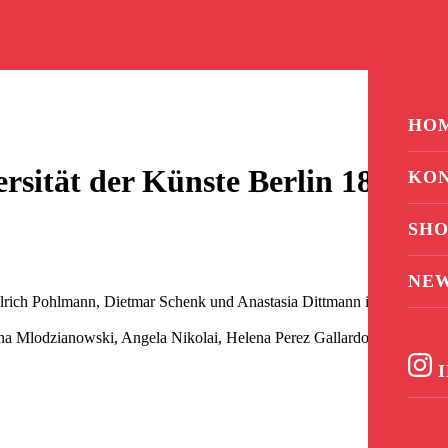
0
HO
rsität der Künste Berlin 1850–
KO
SHO
NE
Ulrich Pohlmann, Dietmar Schenk und Anastasia Dittmann in
ina Mlodzianowski, Angela Nikolai, Helena Perez Gallardo, Dorothea
I