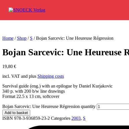
Skip to content
Home
/
Shop
/
S
/ Bojan Sarcevic: Une Heureuse Régression
Bojan Sarcevic: Une Heureuse R
19,80
€
incl. VAT and plus
Shipping costs
Survival guide (eng.) with an epilogue by Daniel Kurjakovic
340 p. with 200 b/w line drawings
Format 22.5 x 13 cm, softcover
Bojan Sarcevic: Une Heureuse Régression quantity
Add to basket
ISBN 978-3-936859-23-2
Categories
2003
,
S