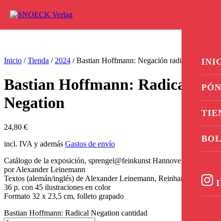
Ir al contenido
0
Inicio
/
Tienda
/
2024
/ Bastian Hoffmann: Negación radical
INI
Bastian Hoffmann: Radical
PÓN
Negation
TIE
24,80
€
BOL
incl. IVA y además
Gastos de envío
Catálogo de la exposición, sprengel@feinkunst Hannover, editado
por Alexander Leinemann
Textos (alemán/inglés) de Alexander Leinemann, Reinhard Spieler
I
36 p. con 45 ilustraciones en color
Formato 32 x 23,5 cm, folleto grapado
Bastian Hoffmann: Radical Negation cantidad