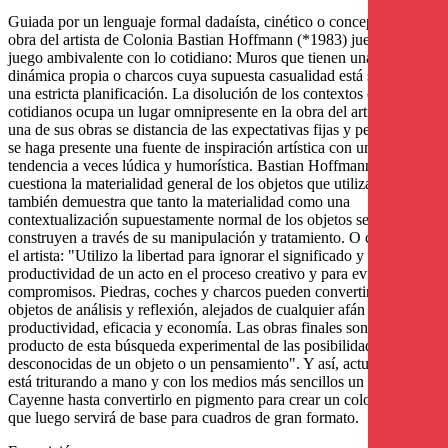
Guiada por un lenguaje formal dadaísta, cinético o conceptual, la
obra del artista de Colonia Bastian Hoffmann (*1983) juega a un
juego ambivalente con lo cotidiano: Muros que tienen una vida
dinámica propia o charcos cuya supuesta casualidad está sujeta a
una estricta planificación. La disolución de los contextos de uso
cotidianos ocupa un lugar omnipresente en la obra del artista. Cada
una de sus obras se distancia de las expectativas fijas y permite que
se haga presente una fuente de inspiración artística con una
tendencia a veces lúdica y humorística. Bastian Hoffmann no sólo
cuestiona la materialidad general de los objetos que utiliza, sino que
también demuestra que tanto la materialidad como una
contextualización supuestamente normal de los objetos se
construyen a través de su manipulación y tratamiento. O como dice
el artista: "Utilizo la libertad para ignorar el significado y la
productividad de un acto en el proceso creativo y para evitar
compromisos. Piedras, coches y charcos pueden convertirse así en
objetos de análisis y reflexión, alejados de cualquier afán de
productividad, eficacia y economía. Las obras finales son entonces
producto de esta búsqueda experimental de las posibilidades
desconocidas de un objeto o un pensamiento". Y así, actualmente
está triturando a mano y con los medios más sencillos un Porsche
Cayenne hasta convertirlo en pigmento para crear un color pintable
que luego servirá de base para cuadros de gran formato.