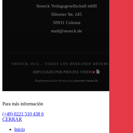
Snoeck Verlagsgesellschaft mbH
Dürener Str. 245
50931 Colonia
mail@snoeck.de
SNOECK 2025 – TODOS LOS DERECHOS RESERVADOS.
♥
IMPULSADO POR PROCESS VISION
|
|
Implementación técnica por
process-vision.de
Para más información
(+49) 0221 510 438 6
CERRAR
Inicio