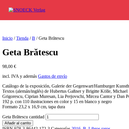
Ir al contenido
Inicio
/
Tienda
/
B
/ Geta Brătescu
Geta Brătescu
98,00
€
incl. IVA y además
Gastos de envío
Catálogo de la exposición, Galerie der Gegenwart/Hamburger Kunsthal
Textos (alemán/inglés) de Hubertus Gaßner y Brigitte Kölle, Michael 
Grigorescu, Ciprian Muresan, Lia Perjovschi, Mircea Cantor y Dan Pe
192 p. con 110 ilustraciones en color y 15 en blanco y negro
Formato 23,2 x 16,9 cm, tapa dura
Geta Brătescu cantidad
Añadir al carrito
ISBN 978-3-86442-172-3
Categorías
2016
,
B
,
Libros raros