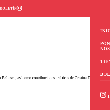
0
BOLETÍN
INI
PÓN
NO
TIE
BOL
Brătescu, así como contribuciones artísticas de Cristina David, Ion
I