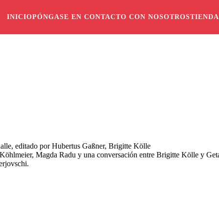
INICIO
PÓNGASE EN CONTACTO CON NOSOTROS
TIENDA
le, editado por Hubertus Gaßner, Brigitte Kölle
Köhlmeier, Magda Radu y una conversación entre Brigitte Kölle y Geta 
rjovschi.