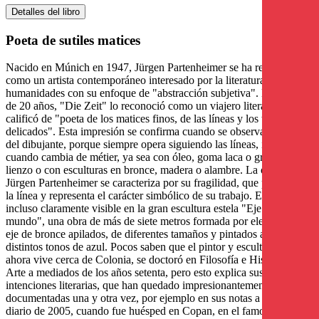
Detalles del libro
Poeta de sutiles matices
Nacido en Múnich en 1947, Jürgen Partenheimer se ha revelado
como un artista contemporáneo interesado por la literatura y las
humanidades con su enfoque de "abstracción subjetiva". Hace más
de 20 años, "Die Zeit" lo reconoció como un viajero literario y lo
calificó de "poeta de los matices finos, de las líneas y los tonos
delicados". Esta impresión se confirma cuando se observa la obra
del dibujante, porque siempre opera siguiendo las líneas, incluso
cuando cambia de métier, ya sea con óleo, goma laca o grafito sobre
lienzo o con esculturas en bronce, madera o alambre. La obra de
Jürgen Partenheimer se caracteriza por su fragilidad, que procede de
la línea y representa el carácter simbólico de su trabajo. Esto es
incluso claramente visible en la gran escultura estela "Eje del
mundo", una obra de más de siete metros formada por elementos de
eje de bronce apilados, de diferentes tamaños y pintados a mano en
distintos tonos de azul. Pocos saben que el pintor y escultor, que
ahora vive cerca de Colonia, se doctoró en Filosofía e Historia del
Arte a mediados de los años setenta, pero esto explica sus
intenciones literarias, que han quedado impresionantemente
documentadas una y otra vez, por ejemplo en sus notas a modo de
diario de 2005, cuando fue huésped en Copan, en el famoso