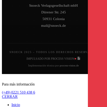
Snoeck Verlagsgesellschaft mbH
Dürener Str. 245
50931 Colonia
mail@snoeck.de
SNOECK 2025 – TODOS LOS DERECHOS RESERVADOS.
♥
IMPULSADO POR PROCESS VISION
|
|
Implementación técnica por
process-vision.de
Para más información
(+49) 0221 510 438 6
CERRAR
Inicio