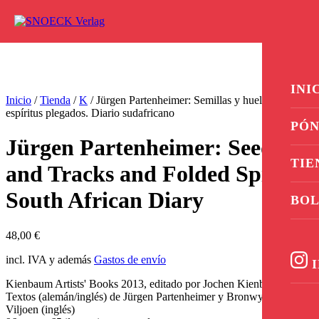
Ir al contenido
0
INI
Inicio
/
Tienda
/
K
/ Jürgen Partenheimer: Semillas y huellas y
espíritus plegados. Diario sudafricano
PÓN
Jürgen Partenheimer: Seeds
TIE
and Tracks and Folded Spirits.
South African Diary
BOL
48,00
€
incl. IVA y además
Gastos de envío
I
Kienbaum Artists' Books 2013, editado por Jochen Kienbaum
Textos (alemán/inglés) de Jürgen Partenheimer y Bronwyn Law-
Viljoen (inglés)