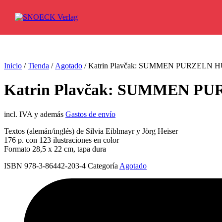
Ir al contenido
Inicio
/
Tienda
/
Agotado
/ Katrin Plavčak: SUMMEN PURZEL
Katrin Plavčak: SUMMEN 
incl. IVA y además
Gastos de envío
Textos (alemán/inglés) de Silvia Eiblmayr y Jörg Heiser
176 p. con 123 ilustraciones en color
Formato 28,5 x 22 cm, tapa dura
ISBN 978-3-86442-203-4
Categoría
Agotado