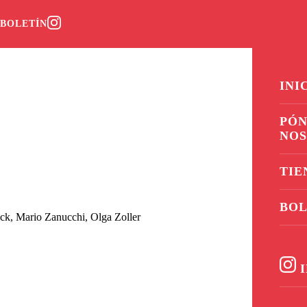
0
BOLETÍN
INI
PÓN
NO
TIE
BOL
eck, Mario Zanucchi, Olga Zoller
I