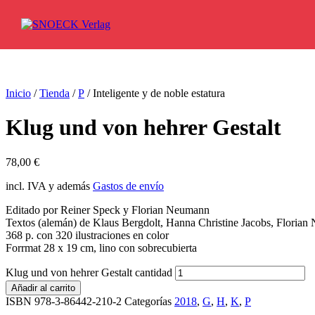
Ir al contenido
Inicio
/
Tienda
/
P
/ Inteligente y de noble estatura
Klug und von hehrer Gestalt
78,00
€
incl. IVA y además
Gastos de envío
Editado por Reiner Speck y Florian Neumann
Textos (alemán) de Klaus Bergdolt, Hanna Christine Jacobs, Florian N
368 p. con 320 ilustraciones en color
Forrmat 28 x 19 cm, lino con sobrecubierta
Klug und von hehrer Gestalt cantidad
Añadir al carrito
ISBN 978-3-86442-210-2
Categorías
2018
,
G
,
H
,
K
,
P