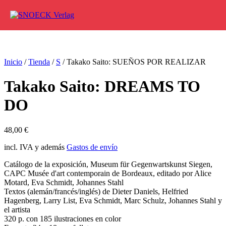
Ir al contenido
Inicio
/
Tienda
/
S
/ Takako Saito: SUEÑOS POR REALIZAR
Takako Saito: DREAMS TO
DO
48,00
€
incl. IVA y además
Gastos de envío
Catálogo de la exposición, Museum für Gegenwartskunst Siegen,
CAPC Musée d'art contemporain de Bordeaux, editado por Alice
Motard, Eva Schmidt, Johannes Stahl
Textos (alemán/francés/inglés) de Dieter Daniels, Helfried
Hagenberg, Larry List, Eva Schmidt, Marc Schulz, Johannes Stahl y
el artista
320 p. con 185 ilustraciones en color