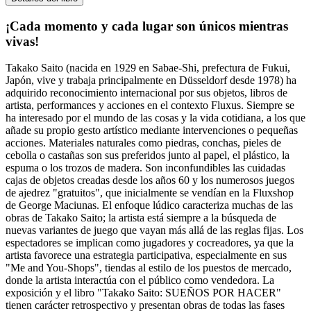
¡Cada momento y cada lugar son únicos mientras
vivas!
Takako Saito (nacida en 1929 en Sabae-Shi, prefectura de Fukui,
Japón, vive y trabaja principalmente en Düsseldorf desde 1978) ha
adquirido reconocimiento internacional por sus objetos, libros de
artista, performances y acciones en el contexto Fluxus. Siempre se
ha interesado por el mundo de las cosas y la vida cotidiana, a los que
añade su propio gesto artístico mediante intervenciones o pequeñas
acciones. Materiales naturales como piedras, conchas, pieles de
cebolla o castañas son sus preferidos junto al papel, el plástico, la
espuma o los trozos de madera. Son inconfundibles las cuidadas
cajas de objetos creadas desde los años 60 y los numerosos juegos
de ajedrez "gratuitos", que inicialmente se vendían en la Fluxshop
de George Maciunas. El enfoque lúdico caracteriza muchas de las
obras de Takako Saito; la artista está siempre a la búsqueda de
nuevas variantes de juego que vayan más allá de las reglas fijas. Los
espectadores se implican como jugadores y cocreadores, ya que la
artista favorece una estrategia participativa, especialmente en sus
"Me and You-Shops", tiendas al estilo de los puestos de mercado,
donde la artista interactúa con el público como vendedora. La
exposición y el libro "Takako Saito: SUEÑOS POR HACER"
tienen carácter retrospectivo y presentan obras de todas las fases