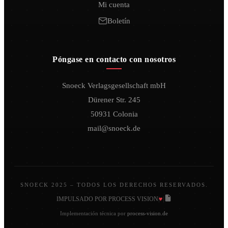
Mi cuenta
Boletín
Póngase en contacto con nosotros
Snoeck Verlagsgesellschaft mbH
Dürener Str. 245
50931 Colonia
mail@snoeck.de
SNOECK 2025 – TODOS LOS DERECHOS RESERVADOS.
♥
IMPULSADO POR PROCESS VISION
|
|
Implementación técnica por
process-vision.de