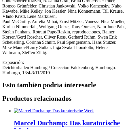
Gintersdorfer/Klaßen, Rosanna Graf, Britta Gröne/Peter Piller,
Romeo Grünfelder, Christian Jankowski, Volko Kamensky, Naho
Kawabe, Mike Kelley, Jon Kessler, Nina Könnemann, Till Krause,
Vlado Kristl, Lene Markusen,
Paul McCarthy, Aurelia Mihai, Ernst Mitzka, Vanessa Nica Mueller,
Karina Nimmerfall, Wolfgang Oelze, Tony Oursler, Nam June Paik,
Stefan Panhans, Rotraut Pape/Raskin, reproducciones, Rainer
Korsen/Gerd Roscher, Oliver Ross, Gerhard Rühm, Swen Erik
Scheuerling, Corinna Schnitt, Paul Spengemann, Hans Stützer,
Mike Mandel/Larry Sultan, Inga Svala Thorsdottir, Helena
Wittmann, Steffen Zillig.
Exposición:
Deichtorhallen Hamburg / Colección Falckenberg, Hamburgo-
Harburgo, 13/4-3/11/2019
Esto también podría interesarle
Productos relacionados
Marcel Duchamp: Das kuratorische