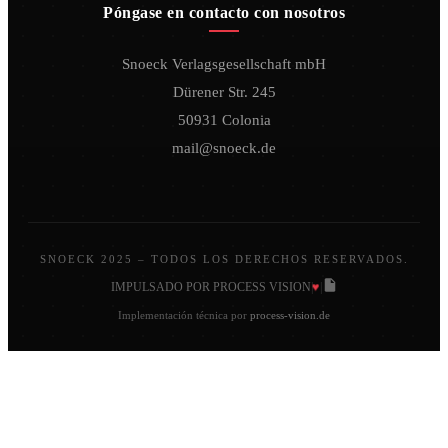
Póngase en contacto con nosotros
Snoeck Verlagsgesellschaft mbH
Dürener Str. 245
50931 Colonia
mail@snoeck.de
SNOECK 2025 – TODOS LOS DERECHOS RESERVADOS.
♥
IMPULSADO POR PROCESS VISION
|
|
Implementación técnica por
process-vision.de