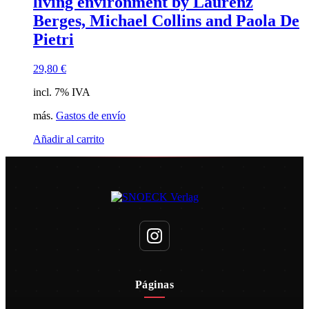
living environment by Laurenz
Berges, Michael Collins and Paola De
Pietri
29,80
€
incl. 7% IVA
más.
Gastos de envío
Añadir al carrito
Páginas