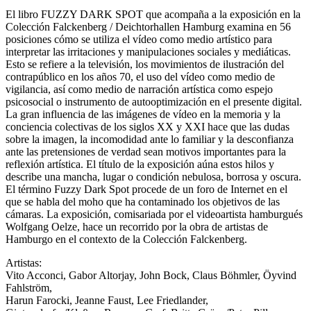
El libro FUZZY DARK SPOT que acompaña a la exposición en la
Colección Falckenberg / Deichtorhallen Hamburg examina en 56
posiciones cómo se utiliza el vídeo como medio artístico para
interpretar las irritaciones y manipulaciones sociales y mediáticas.
Esto se refiere a la televisión, los movimientos de ilustración del
contrapúblico en los años 70, el uso del vídeo como medio de
vigilancia, así como medio de narración artística como espejo
psicosocial o instrumento de autooptimización en el presente digital.
La gran influencia de las imágenes de vídeo en la memoria y la
conciencia colectivas de los siglos XX y XXI hace que las dudas
sobre la imagen, la incomodidad ante lo familiar y la desconfianza
ante las pretensiones de verdad sean motivos importantes para la
reflexión artística. El título de la exposición aúna estos hilos y
describe una mancha, lugar o condición nebulosa, borrosa y oscura.
El término Fuzzy Dark Spot procede de un foro de Internet en el
que se habla del moho que ha contaminado los objetivos de las
cámaras. La exposición, comisariada por el videoartista hamburgués
Wolfgang Oelze, hace un recorrido por la obra de artistas de
Hamburgo en el contexto de la Colección Falckenberg.
Artistas:
Vito Acconci, Gabor Altorjay, John Bock, Claus Böhmler, Öyvind
Fahlström,
Harun Farocki, Jeanne Faust, Lee Friedlander,