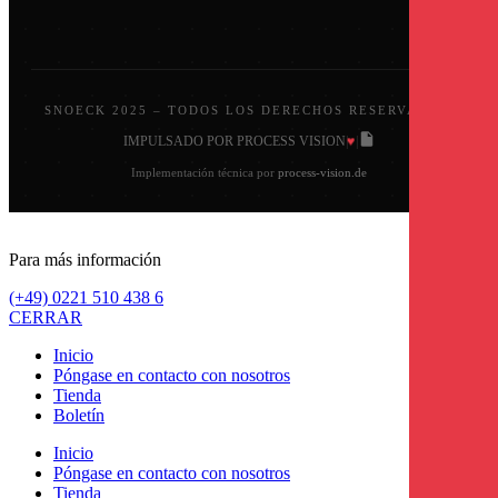
SNOECK 2025 – TODOS LOS DERECHOS RESERVADOS.
♥
IMPULSADO POR PROCESS VISION
|
|
Implementación técnica por
process-vision.de
Para más información
(+49) 0221 510 438 6
CERRAR
Inicio
Póngase en contacto con nosotros
Tienda
Boletín
Inicio
Póngase en contacto con nosotros
Tienda