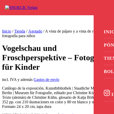
Ir al contenido
0
Inicio
/
Tienda
/
Agotado
/ A vista de pájaro y a vista de rana -
INI
fotografía para niños
PÓN
Vogelschau und
Froschperspektive – Fotografie
TIE
für Kinder
BOL
incl. IVA y además
Gastos de envío
Catálogo de la exposición, Kunstbibliothek | Staatliche Museen zu
Berlin | Museum für Fotografie, editado por Christine Kühn
I
Texto (alemán) de Christine Kühn, glosario de Katja Böhlau
352 pp. con 210 ilustraciones en color y 80 en blanco y negro
Formato 24 x 20 cm, tapa dura