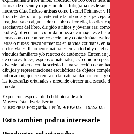
explícitamente a los niños: alrededor de 160 obras ilustran los usos,
formas de diseño y expresión de la fotografía desde sus inicios hasta
nuestros días. Incluso artistas como Lyonel Feininger y Hannah
Höch tendieron un puente entre la infancia y la percepción
imaginativa en algunas de sus obras. Por ello, los diez capítulos
asociativos del libro, dirigido a niños y jóvenes (así como a sus
padres), ofrecen una colorida riqueza de imágenes e historias. Tocan
temas como encontrar, coleccionar y contar imágenes; leer números,
letras o nubes; descubrimientos en la vida cotidiana, en la escuela y
en los viajes; fenómenos naturales en la ciudad y en el campo;
vínculos familiares y/o retratos de autómatas. Entran en juego juegos
de colores, luces, espejos o materiales, así como rompecabezas, la
diversión alterna con la seriedad. Una selección de grabados,
dibujos y representaciones escultóricas de objetos complementan la
publicación, que se centra en la materialidad concreta y sensual de
las fotografías originales y pretende ofrecer una escuela de la
mirada.
Exposición especial de la biblioteca de arte
Museos Estatales de Berlín
Museo de la Fotografía, Berlín, 9/10/2022 - 19/2/2023
Esto también podría interesarle